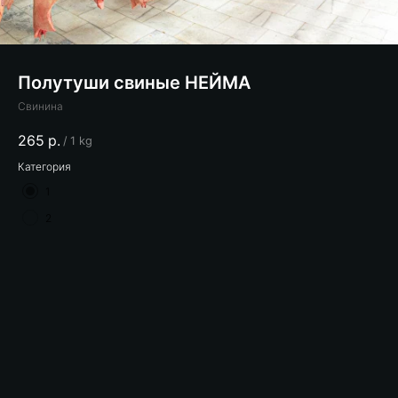
Полутуши свиные НЕЙМА
Свинина
265
р.
/
1 kg
Категория
1
2