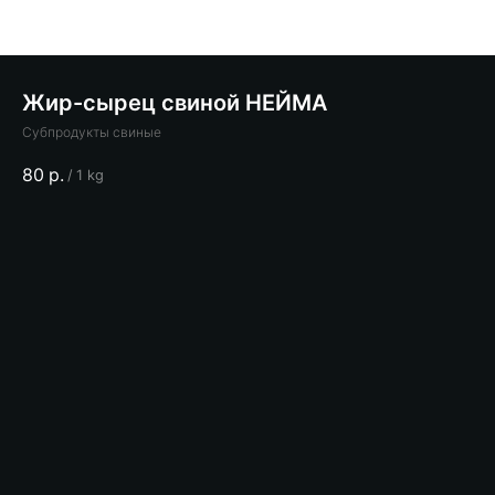
Жир-сырец свиной НЕЙМА
Субпродукты свиные
80
р.
/
1 kg