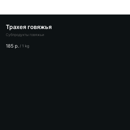
Трахея говяжья
Субпродукты говяжьи
185
р.
/
1 kg