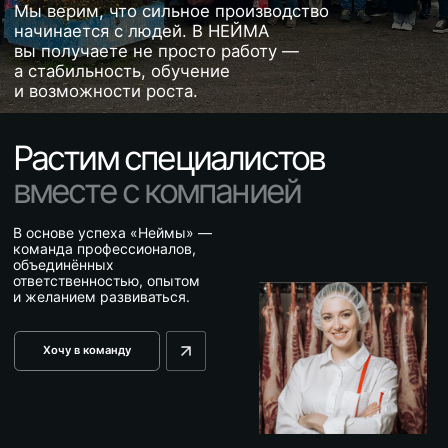
вместе с компанией
В основе успеха «Неймы» —
команда профессионалов,
объединённых
ответственностью, опытом
и желанием развиваться.
Хочу в команду
01.
Грузчики
и подсобные
рабочие
Обязанности:
Подача сырья
на сортировочный
стол;
Перемещение
готовой продукции
на склад;
Перекатка
полутушного мяса.