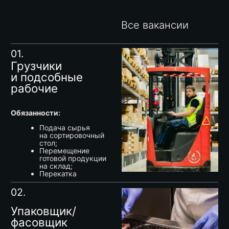
02.
Упаковщик/
Все вакансии
фасовщик
Обязанности:
Работа
в производственной
«цепочке»;
Сборка
и вакуумирование
продукции;
Укладка и упаковка
готовой продукции
в тару
с документацией
и комплектацией.
03.
Боец скота
Обязанности:
Осуществлять
забой скота
в соответствии
с правилами забоя
(свиньи)