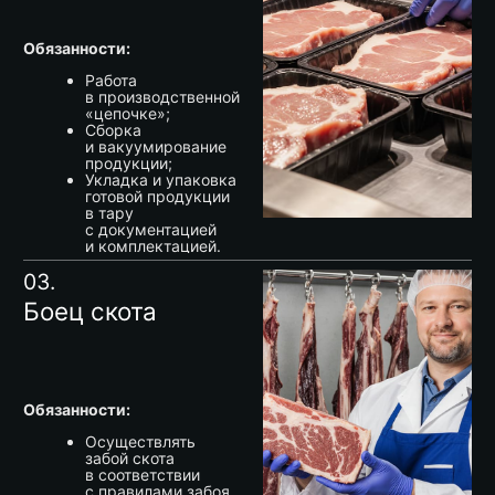
О компании
Карьера
Каталог
Контакты
Рыбное
Новости
направление
Партнерам
Следите за последними
тенденциями в отрасли.
ОК
Согласен(-на) с
политикой конфиденциальности
Выберите продукт
и свяжитесь с нашим
менеджером.
связаться
Завод Московская область
Московская область, г. Серпухов, д.
Волохово, 1