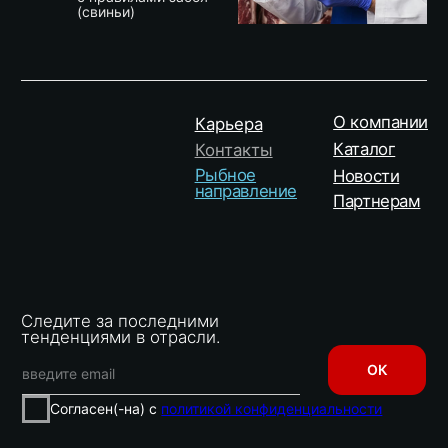
Завод Ленинградская область
Ленинградская область, Кингисеппский
район, д. Большая Пустомержа
Офис
г. Санкт-Петербург, ул Заставская, д.22,
к.2, литера А, офис 801, а/я № 17
©2025 нейма
Все права защищены.
Политика конфиденциальности